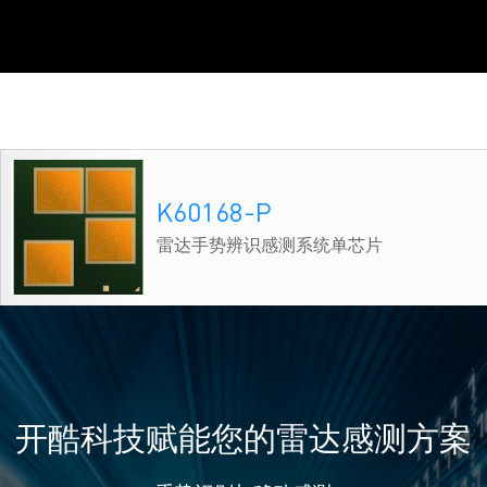
K60168-P
雷达手势辨识感测系统单芯片
开酷科技赋能您的雷达感测方案